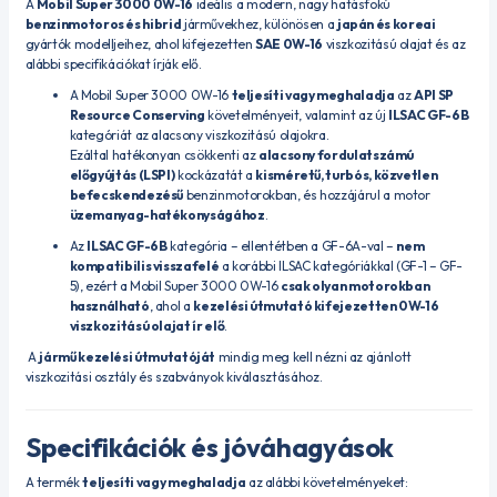
A
Mobil Super 3000 0W-16
ideális a modern, nagy hatásfokú
benzinmotoros és hibrid
járművekhez, különösen a
japán és koreai
gyártók modelljeihez, ahol kifejezetten
SAE 0W-16
viszkozitású olajat és az
alábbi specifikációkat írják elő.
A Mobil Super 3000 0W-16
teljesíti vagy meghaladja
az
API SP
Resource Conserving
követelményeit, valamint az új
ILSAC GF-6B
kategóriát az alacsony viszkozitású olajokra.
Ezáltal hatékonyan csökkenti az
alacsony fordulatszámú
előgyújtás (LSPI)
kockázatát a
kisméretű, turbós, közvetlen
befecskendezésű
benzinmotorokban, és hozzájárul a motor
üzemanyag-hatékonyságához
.
Az
ILSAC GF-6B
kategória – ellentétben a GF-6A-val –
nem
kompatibilis visszafelé
a korábbi ILSAC kategóriákkal (GF-1 – GF-
5), ezért a Mobil Super 3000 0W-16
csak olyan motorokban
használható
, ahol a
kezelési útmutató kifejezetten 0W-16
viszkozitású olajat ír elő
.
A
jármű kezelési útmutatóját
mindig meg kell nézni az ajánlott
viszkozitási osztály és szabványok kiválasztásához.
Specifikációk és jóváhagyások
A termék
teljesíti vagy meghaladja
az alábbi követelményeket: