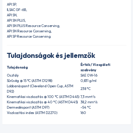
API SP,
ILSAC GF-6B,
API SN,
API SN PLUS,
API SN PLUS Resource Conserving,
API SN Resource Conserving,
API SP Resource Conserving.
Tulajdonságok és jellemzők
Érték / Vizsgálati
Tulajdonság
szabvány
Osztály
SAE 0W-16
Sűrűség @ 15 °C (ASTM D1298)
0,831 g/ml
Lobbanáspont (Cleveland Open Cup, ASTM
238 °C
D92)
Kinematikai viszkozitás @ 100 °C (ASTM D445)
7,3 mm²/s
Kinematikai viszkozitás @ 40 °C (ASTM D445)
38,2 mm²/s
Dermedéspont (ASTM D97)
–54 °C
Viszkozitási index (ASTM D2270)
160