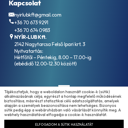
Kapcsolat
nyirlubkft@gmail.com
+36 70 673 9291
+36 70 674 0983
NYÍR-LUB Kft.
2142 Nagytarcsa Felső Ipari krt. 3
Nyitvatartás:
Hétfőtől – Péntekig, 8.00 – 17.00-ig
(ebédidő 12.00-12.30 között)
Tájékoztatjuk, hogy a weboldalon használt cookie-k (sütik)
alkalmazásának célja, egyrészt a honlap megfelelő működésének
biztosítása, másrészt statisztikai célú adatszolgáltatás, amelyek
alapján a személyek beazonosítása nem lehetséges. Bizonyos
sütik pedig épp a webáruházban való vásárlását könnyítik meg. A
Copyright © 2025 - 2026 www.olajmarket.hu
webhely használatával elfogadja a cookie-k használatát.
ELFOGADOM A SÜTIK HASZNÁLATÁT