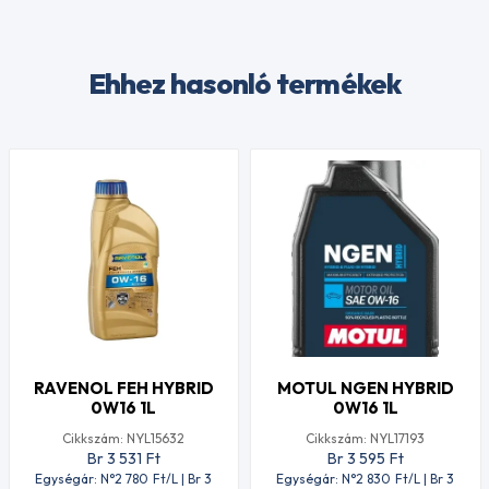
Ehhez hasonló termékek
RAVENOL FEH HYBRID
MOTUL NGEN HYBRID
0W16 1L
0W16 1L
Cikkszám: NYL15632
Cikkszám: NYL17193
Br 3 531
Ft
Br 3 595
Ft
Egységár: N°2 780
Ft
/L | Br 3
Egységár: N°2 830
Ft
/L | Br 3