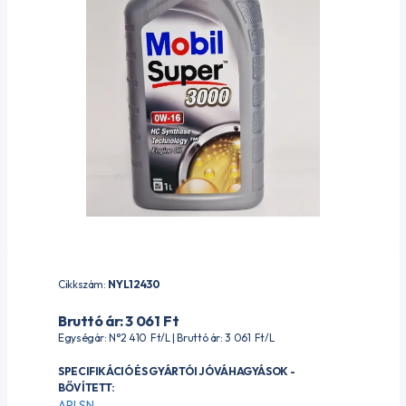
Cikkszám:
NYL12430
Bruttó ár: 3 061
Ft
Egységár: N°2 410
Ft
/L | Bruttó ár: 3 061
Ft
/L
SPECIFIKÁCIÓ ÉS GYÁRTÓI JÓVÁHAGYÁSOK -
BŐVÍTETT:
API SN