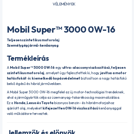
VÉLEMÉNYEK
Mobil Super™ 3000 0W-16
Teljesen szintetikus motorolaj
Személygépjármű-kenőanyag
Termékleírás
A
Mobil Super™ 3000 0W-16
egy
ultra-alacsony viszkozitású, teljesen
szintetikus motorolaj
, amelyet úgy fejlesztettek ki, hogy
javítsa a motor
hatásfokát
és
kiemelkedő kopásvédelmet
biztosítson a nagy hatásfokú
belső égésű és hibrid járművekben.
A Mobil Super 3000 0W-16 megfelel az új motor-technológiai trendeknek,
ahol a járműgyártók célja az üzemanyag-takarékosság maximalizálása.
Ez a
Honda, Lexus és Toyota
bizonyos benzin- és hibridmotorjaihoz
ajánlott olaj, melyeket
kifejezetten 0W-16 viszkozitású
kenőanyaggal
való működésre terveztek.
Jellemzők és előnyök