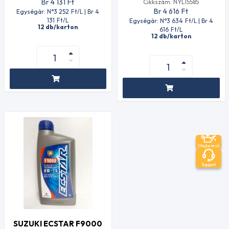
Br 4 131
Ft
Cikkszám: NYL15585
Br 4 616
Ft
Egységár: N°3 252
Ft
/L | Br 4
131
Ft
/L
Egységár: N°3 634
Ft
/L | Br 4
12 db/karton
616
Ft
/L
12 db/karton
Olajkereső
Support
SUZUKI ECSTAR F9000