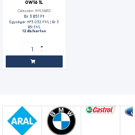
0W16 1L
Cikkszám: NYL16810
Br 3 851
Ft
Egységár: N°3 032
Ft
/L | Br 3
851
Ft
/L
12 db/karton