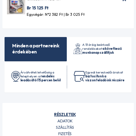
Br 15 125
Ft
Egységár: N°2 382
Ft
| Br 3 025
Ft
A 13 óráig beérkező
Minden a partnereink
rendeléseket
a következő
érdekében
munkanap szállítjuk
Áruátvételi lehetőség a
Egyedi kereskedői árakat
telephelyen a
rendelés
biztosítunk a
leadásától 15 percen belül
viszonteladóink részére
RÉSZLETEK
ADATOK
SZÁLLÍTÁS
FIZETÉS