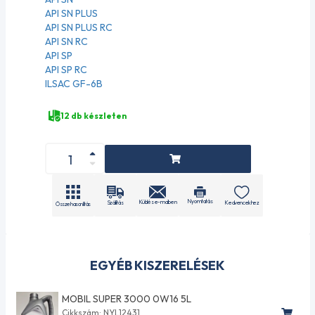
API SN PLUS
API SN PLUS RC
API SN RC
API SP
API SP RC
ILSAC GF-6B
12 db készleten
Nyomtatás
Küldés e-mailben
Szállítás
Kedvencekhez
Összehasonlítás
EGYÉB KISZERELÉSEK
MOBIL SUPER 3000 0W16 5L
Cikkszám: NYL12431