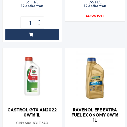
531
Ft
/L
595
Ft
/L
12 db/karton
12 db/karton
ELFOGYOTT
CASTROL GTX AN2022
RAVENOL EFE EXTRA
0W16 1L
FUEL ECONOMY 0W16
1L
Cikkszám: NYL11640