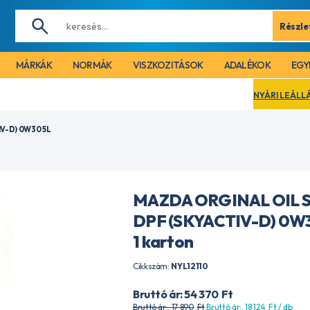
Részle
MÁRKÁK
NORMÁK
VISZKOZITÁSOK
ADALÉKOK
EGY
NYÁRI LEÁLLÁS MIATT CÉGÜNK
V-D) 0W30 5L
MAZDA ORGINAL OIL 
DPF (SKYACTIV-D) 0W
1 karton
Cikkszám:
NYL12110
Bruttó ár: 54 370
Ft
Bruttó ár:. 17 890
Ft
Bruttó ár:. 18 124
Ft
/ db