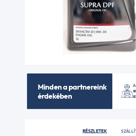
Minden a partnereink
A
a
érdekében
s
RÉSZLETEK
SZÁLLÍ