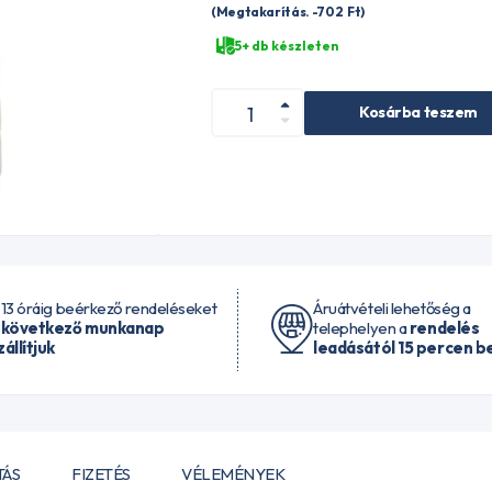
(Megtakarítás. -702
Ft
)
5+ db készleten
Kosárba teszem
 13 óráig beérkező rendeléseket
Áruátvételi lehetőség a
 következő munkanap
telephelyen a
rendelés
zállítjuk
leadásától 15 percen be
TÁS
FIZETÉS
VÉLEMÉNYEK