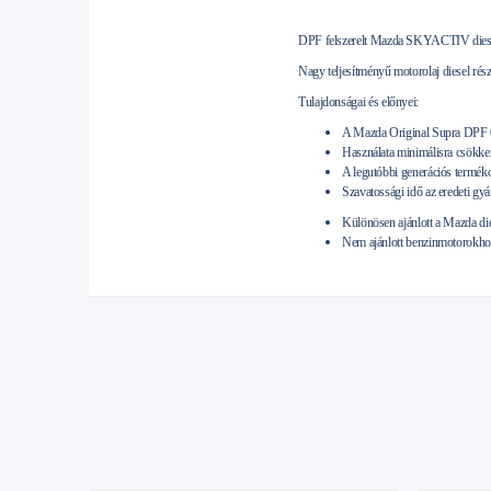
DPF felszerelt Mazda SKYACTIV dies
Nagy teljesítményű motorolaj diesel 
Tulajdonságai és előnyei:
A Mazda Original Supra DPF 0W
Használata minimálisra csökken
A legutóbbi generációs termék
Szavatossági idő az eredeti gy
Különösen ajánlott a Mazda die
Nem ajánlott benzinmotorokhoz