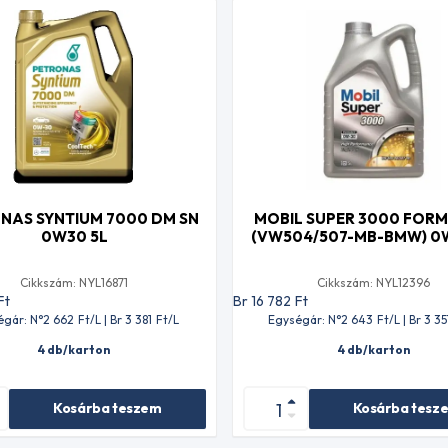
NAS SYNTIUM 7000 DM SN
MOBIL SUPER 3000 FORM
0W30 5L
(VW504/507-MB-BMW) 0
Cikkszám: NYL16871
Cikkszám: NYL12396
Ft
Br 16 782
Ft
égár: N°2 662
Ft
/L | Br 3 381
Ft
/L
Egységár: N°2 643
Ft
/L | Br 3 35
4 db/karton
4 db/karton
Kosárba teszem
Kosárba tesz