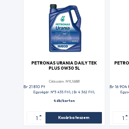
PETRONAS URANIA DAILY TEK
PETRO
PLUS 0W30 5L
Cikkszám: NYL16881
Br 21 810
Ft
Br 16 904
Egységár: N°3 435
Ft
/L | Br 4 362
Ft
/L
Egys
4 db/karton
Kosárba teszem