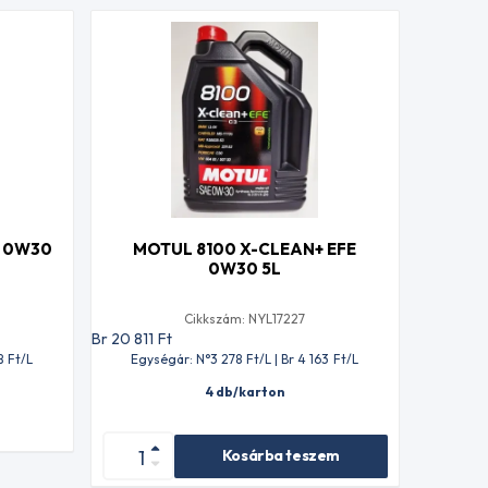
0 0W30
MOTUL 8100 X-CLEAN+ EFE
0W30 5L
Cikkszám: NYL17227
Br 20 811
Ft
8
Ft
/L
Egységár: N°3 278
Ft
/L | Br 4 163
Ft
/L
4 db/karton
Kosárba teszem