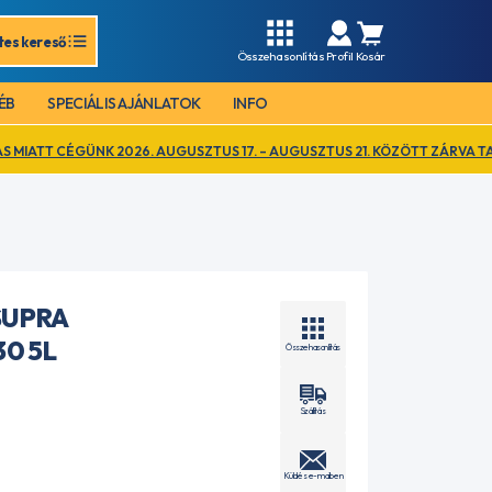
tes kereső
Összehasonlítás
Profil
Kosár
ÉB
SPECIÁLIS AJÁNLATOK
INFO
 2026. AUGUSZTUS 17. – AUGUSZTUS 21. KÖZÖTT ZÁRVA TART. EZ IDŐ A
SUPRA
30 5L
Összehasonlítás
Szállítás
Küldés e-mailben