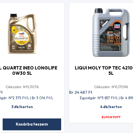
L QUARTZ INEO LONGLIFE
LIQUI MOLY TOP TEC 421
0W30 5L
5L
Cikkszám: NYL11076
Cikkszám: NYL17096
Ft
Br 24 487
Ft
gár: N°2 375
Ft
/L | Br 3 016
Ft
/L
Egységár: N°3 857
Ft
/L | Br 4 89
3 db/karton
4 db/karton
ELFOGYOTT
Kosárba teszem