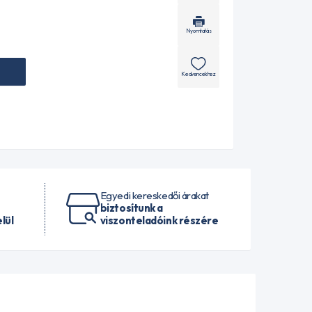
Nyomtatás
Kedvencekhez
Egyedi kereskedői árakat
biztosítunk a
lül
viszonteladóink részére