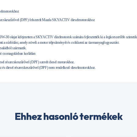
elmotorokhoz
részecskeszűrővel (DPF) felszerelt Mazda SKYACTIV dieselmotorokhoz
-30 olajat kifejezetten a SKYACTIV dízelmotorok számára fejlesztették ki a legkorszerűbb szintetik
ti a súrlódást, amely növeli a motor teljesítményét és csökkenti az üzemanyagfogyasztást.
családból származik.
ári csomagolásban korlátlan
sel részecskeszűrővel (DPF) szerelt diesel motorokhoz.
 és diesel részecskeszűrővel (DPF) nem rendelkező dieselmotorokhoz.
Ehhez hasonló termékek