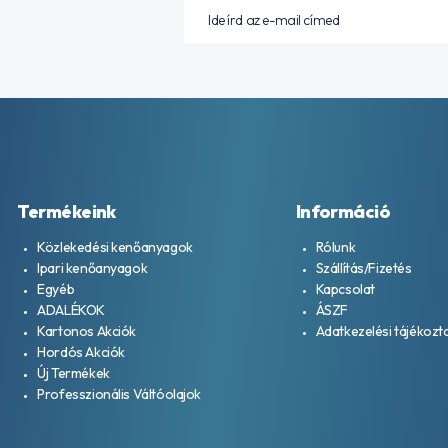
Termékeink
Információ
Közlekedési kenőanyagok
Rólunk
Ipari kenőanyagok
Szállítás/Fizetés
Egyéb
Kapcsolat
ADALÉKOK
ÁSZF
Kartonos Akciók
Adatkezelési tájékozt
Hordós Akciók
Új Termékek
Professzionális Váltóolajok