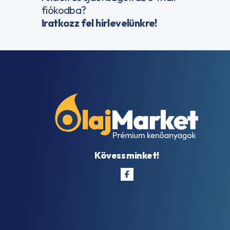
fiókodba?
Iratkozz fel hírlevelünkre!
Kövess minket!