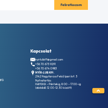
Kapcsolat
nyirlubkft@gmail.com
+36 70 673 9291
+36 70 674 0983
NYÍR-LUB Kft.
2142 Nagytarcsa Felső Ipari krt. 3
ató
Nyitvatartás:
Hétfőtől – Péntekig, 8.00 – 17.00-ig
(ebédidő 12.00-12.30 között)