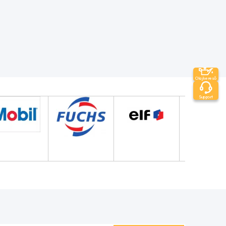
Olajkereső
Support