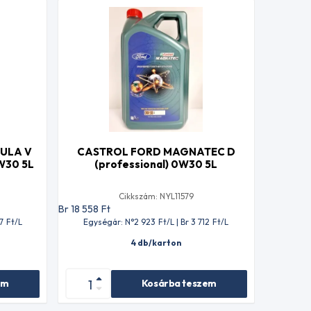
ULA V
CASTROL FORD MAGNATEC D
W30 5L
(professional) 0W30 5L
Cikkszám: NYL11579
Br 18 558
Ft
7
Ft
/L
Egységár: N°2 923
Ft
/L | Br 3 712
Ft
/L
4 db/karton
em
Kosárba teszem