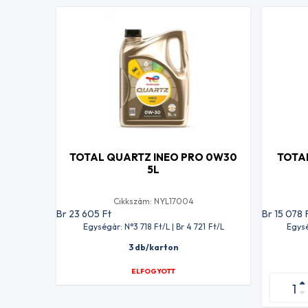
TOTAL QUARTZ INEO PRO 0W30
TOTA
5L
Cikkszám: NYL17004
Br 23 605
Ft
Br 15 078
Egységár: N°3 718
Ft
/L | Br 4 721
Ft
/L
Egysé
3 db/karton
ELFOGYOTT