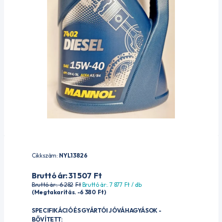
Cikkszám:
NYL13826
Bruttó ár: 31 507
Ft
Bruttó ár:. 6 282
Ft
Bruttó ár:. 7 877
Ft
/ db
(Megtakarítás. -6 380
Ft
)
SPECIFIKÁCIÓ ÉS GYÁRTÓI JÓVÁHAGYÁSOK -
BŐVÍTETT: