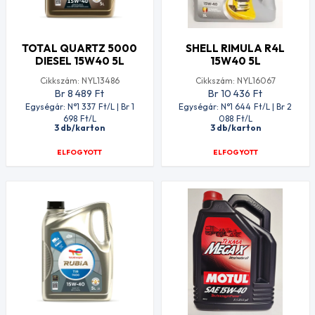
TOTAL QUARTZ 5000
SHELL RIMULA R4L
DIESEL 15W40 5L
15W40 5L
Cikkszám: NYL13486
Cikkszám: NYL16067
Br 8 489
Ft
Br 10 436
Ft
Egységár: N°1 337
Ft
/L | Br 1
Egységár: N°1 644
Ft
/L | Br 2
698
Ft
/L
088
Ft
/L
3 db/karton
3 db/karton
ELFOGYOTT
ELFOGYOTT