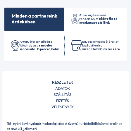
A 13 óráig beérkező
Minden a partnereink
rendeléseket
a következő
érdekében
munkanap szállítjuk
Áruátvételi lehetőség a
Egyedi kereskedői árakat
telephelyen a
rendelés
biztosítunk a
leadásától 15 percen belül
viszonteladóink részére
RÉSZLETEK
ADATOK
SZÁLLÍTÁS
FIZETÉS
VÉLEMÉNYEK
Téli-nyári ásványalapú motorolaj, diesel üzemű turbófeltöltésű motorokhoz
és anélkül, jellemzői: