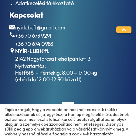
Adatkezelési tájékoztató
Kapcsolat
nyirlubkft@gmail.com
+36 70 673 9291
+36 70 674 0983
NYÍR-LUB Kft.
2142 Nagytarcsa Felső Ipari krt. 3
Nyitvatartás:
Hétfőtől – Péntekig, 8.00 – 17.00-ig
(ebédidő 12.00-12.30 között)
Tájékoztatjuk, hogy a weboldalon használt cookie-k (sütik)
alkalmazásának célja, egyrészt a honlap megfelelő működésének
biztosítása, másrészt statisztikai célú adatszolgáltatás, amelyek
alapján a személyek beazonosítása nem lehetséges. Bizonyos
sütik pedig épp a webáruházban való vásárlását könnyítik meg. A
Copyright © 2025 - 2026 www.olajmarket.hu
webhely használatával elfogadja a cookie-k használatát.