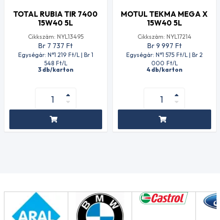
TOTAL RUBIA TIR 7400
MOTUL TEKMA MEGA X
15W40 5L
15W40 5L
Cikkszám: NYL13495
Cikkszám: NYL17214
Br 7 737
Ft
Br 9 997
Ft
Egységár: N°1 219
Ft
/L | Br 1
Egységár: N°1 575
Ft
/L | Br 2
548
Ft
/L
000
Ft
/L
3 db/karton
4 db/karton