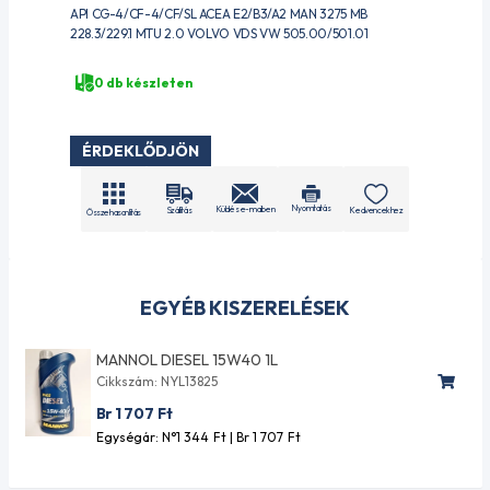
API CG-4/CF-4/CF/SL ACEA E2/B3/A2 MAN 3275 MB
228.3/229.1 MTU 2.0 VOLVO VDS VW 505.00/501.01
0 db készleten
ÉRDEKLŐDJÖN
Nyomtatás
Küldés e-mailben
Szállítás
Kedvencekhez
Összehasonlítás
EGYÉB KISZERELÉSEK
MANNOL DIESEL 15W40 1L
Cikkszám: NYL13825
Br 1 707
Ft
Egységár: N°1 344
Ft
| Br 1 707
Ft