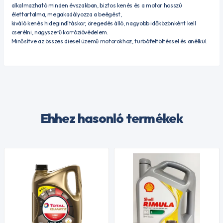
alkalmazható minden évszakban, biztos kenés és a motor hosszú
élettartalma, megakadályozza a beégést,
kiváló kenés hidegindításkor, öregedés álló, nagyobb időközönként kell
cserélni, nagyszerű korrózióvédelem.
Minősítve az összes diesel üzemű motorokhoz, turbófeltöltéssel és anélkül.
Ehhez hasonló termékek