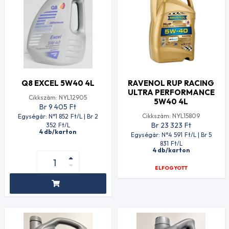
Q8 EXCEL 5W40 4L
RAVENOL RUP RACING
ULTRA PERFORMANCE
Cikkszám: NYL12905
5W40 4L
Br 9 405
Ft
Cikkszám: NYL15809
Egységár: N°1 852
Ft
/L | Br 2
Br 23 323
Ft
352
Ft
/L
4 db/karton
Egységár: N°4 591
Ft
/L | Br 5
831
Ft
/L
4 db/karton
ELFOGYOTT