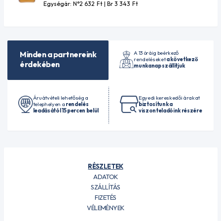
Egységár: N°2 632
Ft
| Br 3 343
Ft
A 13 óráig beérkező
Minden a partnereink
rendeléseket
a következő
érdekében
munkanap szállítjuk
Áruátvételi lehetőség a
Egyedi kereskedői árakat
telephelyen a
rendelés
biztosítunk a
leadásától 15 percen belül
viszonteladóink részére
RÉSZLETEK
ADATOK
SZÁLLÍTÁS
FIZETÉS
VÉLEMÉNYEK