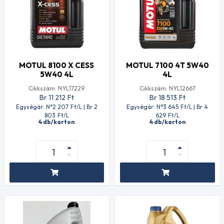
MOTUL 8100 X CESS
MOTUL 7100 4T 5W40
5W40 4L
4L
Cikkszám: NYL17229
Cikkszám: NYL12667
Br 11 212
Ft
Br 18 513
Ft
Egységár: N°2 207
Ft
/L | Br 2
Egységár: N°3 645
Ft
/L | Br 4
803
Ft
/L
629
Ft
/L
4 db/karton
4 db/karton