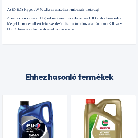
Az ENEOS Hyper 5W-40 teljesen szintetikus, univerzális motorolaj.
Alkalmas benzines (és LPG) valamint akár részecskeszűrővel ellátott dízel motorokhoz.
Megfelel a modern direkt befecskendezős dízel motorokhoz akár Common Rail, vagy
PDTDI befecskendező rendszerrel vannak ellátva.
Ehhez hasonló termékek