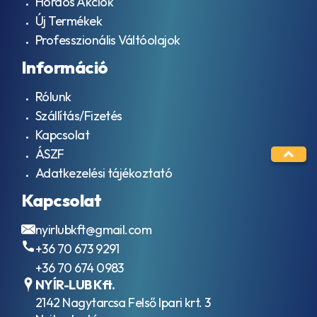
Hordós Akciók
Új Termékek
Professzionális Váltóolajok
Információ
Rólunk
Szállítás/Fizetés
Kapcsolat
ÁSZF
Adatkezelési tájékoztató
Kapcsolat
nyirlubkft@gmail.com
+36 70 673 9291
+36 70 674 0983
NYÍR-LUB Kft.
2142 Nagytarcsa Felső Ipari krt. 3