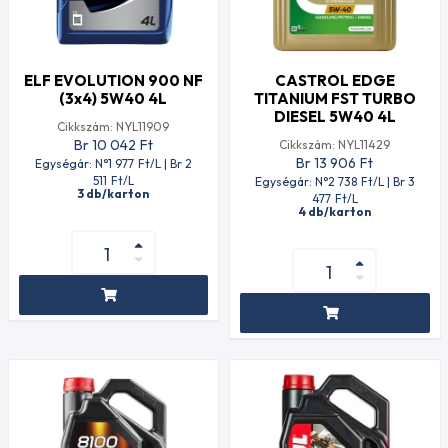
ELF EVOLUTION 900 NF
CASTROL EDGE
(3x4) 5W40 4L
TITANIUM FST TURBO
DIESEL 5W40 4L
Cikkszám: NYL11909
Br 10 042
Ft
Cikkszám: NYL11429
Br 13 906
Ft
Egységár: N°1 977
Ft
/L | Br 2
511
Ft
/L
Egységár: N°2 738
Ft
/L | Br 3
3 db/karton
477
Ft
/L
4 db/karton