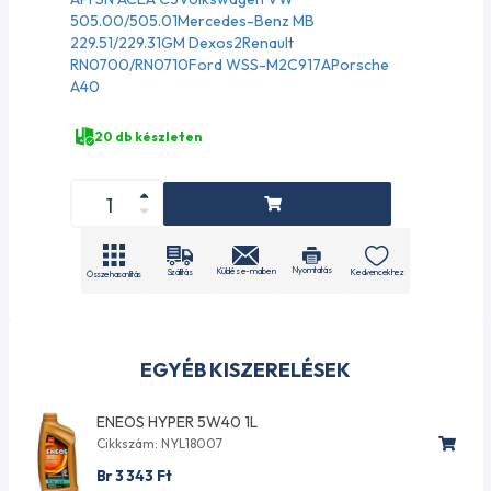
505.00/505.01Mercedes-Benz MB
229.51/229.31GM Dexos2Renault
RN0700/RN0710Ford WSS-M2C917APorsche
A40
20 db készleten
Nyomtatás
Küldés e-mailben
Szállítás
Kedvencekhez
Összehasonlítás
EGYÉB KISZERELÉSEK
ENEOS HYPER 5W40 1L
Cikkszám: NYL18007
Br 3 343
Ft