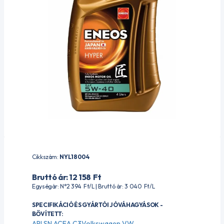
Cikkszám:
NYL18004
Bruttó ár: 12 158
Ft
Egységár: N°2 394
Ft
/L | Bruttó ár: 3 040
Ft
/L
SPECIFIKÁCIÓ ÉS GYÁRTÓI JÓVÁHAGYÁSOK -
BŐVÍTETT:
API SN ACEA C3Volkswagen VW