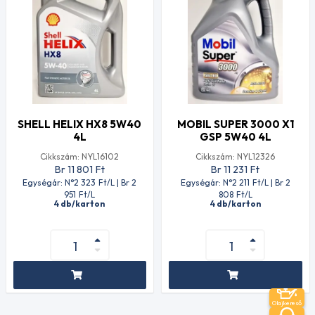
SHELL HELIX HX8 5W40
MOBIL SUPER 3000 X1
4L
GSP 5W40 4L
Cikkszám: NYL16102
Cikkszám: NYL12326
Br 11 801
Ft
Br 11 231
Ft
Egységár: N°2 323
Ft
/L | Br 2
Egységár: N°2 211
Ft
/L | Br 2
951
Ft
/L
808
Ft
/L
4 db/karton
4 db/karton
Olajkereső