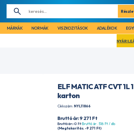
Részle
MÁRKÁK
NORMÁK
VISZKOZITÁSOK
ADALÉKOK
EGY
NYÁRI LEÁLLÁS MIATT C
ELF MATIC ATF CVT 1L 1
karton
Cikkszám:
NYL11866
Bruttó ár: 9 271
Ft
Bruttó ár:. 0
Ft
Bruttó ár:. 516
Ft
/ db
(Megtakarítás. -9 271
Ft
)