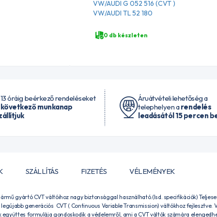
VW/AUDI G 052 516 (CVT )
VW/AUDI TL 52 180
0 db készleten
 13 óráig beérkező rendeléseket
Áruátvételi lehetőség a
 következő munkanap
telephelyen a
rendelés
zállítjuk
leadásától 15 percen be
K
SZÁLLÍTÁS
FIZETÉS
VÉLEMÉNYEK
jármű gyártó CVT váltóihoz nagy biztonsággal használható.(lsd. specifikációk) Teljes
 legújabb generációs CVT ( Continuous Variable Transmission) váltókhoz fejlesztve. V
együttes formulája gondoskodik a védelemről, ami a CVT váltók számára elengedhet