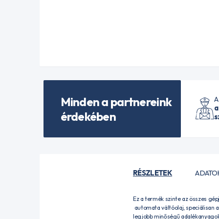
Minden a partnereink
A
a
érdekében
s
RÉSZLETEK
ADATO
Ez a termék szinte az összes gép
automata váltóolaj, speciálisan a
legjobb minőségű adalékanyagok 