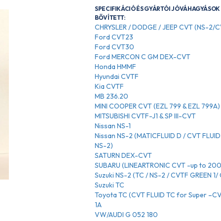
SPECIFIKÁCIÓ ÉS GYÁRTÓI JÓVÁHAGYÁSOK 
BŐVÍTETT:
CHRYSLER / DODGE / JEEP CVT (NS-2/
Ford CVT23
Ford CVT30
Ford MERCON C GM DEX-CVT
Honda HMMF
Hyundai CVTF
Kia CVTF
MB 236.20
MINI COOPER CVT (EZL 799 & EZL 799A)
MITSUBISHI CVTF-J1 & SP III-CVT
Nissan NS-1
Nissan NS-2 (MATICFLUID D / CVT FLUID 
NS-2)
SATURN DEX-CVT
SUBARU (LINEARTRONIC CVT -up to 20
Suzuki NS-2 (TC / NS-2 / CVTF GREEN 1/
Suzuki TC
Toyota TC (CVT FLUID TC for Super –
1A
VW/AUDI G 052 180