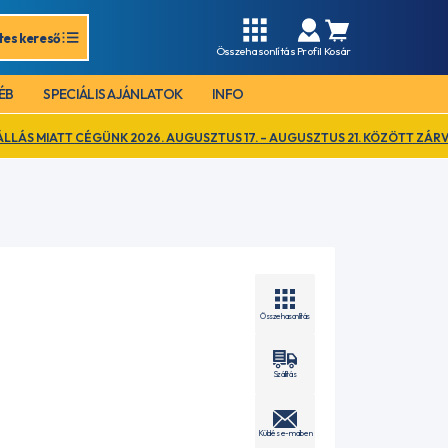
tes kereső
Összehasonlítás
Profil
Kosár
ÉB
SPECIÁLIS AJÁNLATOK
INFO
ÉGÜNK 2026. AUGUSZTUS 17. – AUGUSZTUS 21. KÖZÖTT ZÁRVA TART. EZ 
Összehasonlítás
Szállítás
Küldés e-mailben