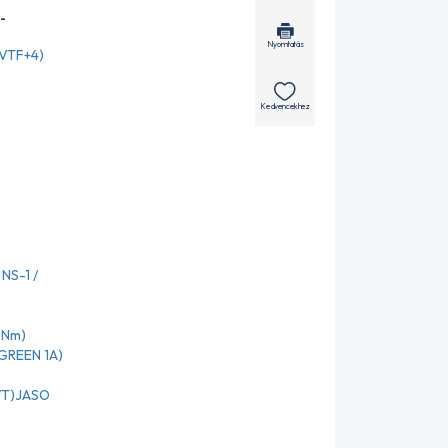
-
Nyomtatás
CVTF+4)
Kedvencekhez
NS-1 /
0Nm)
 GREEN 1A)
CVT)JASO