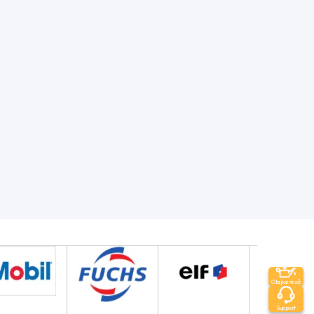
Olajkereső
Support