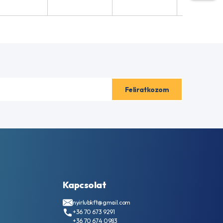
Kapcsolat
nyirlubkft@gmail.com
+36 70 673 9291
+36 70 674 0983