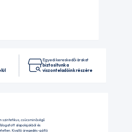
Egyedi kereskedői árakat
biztosítunk a
lül
viszonteladóink részére
en szintetikus, csúcsminőségű
álogatott alapolajokból és
etlen. Kivalló öregedés-gátló