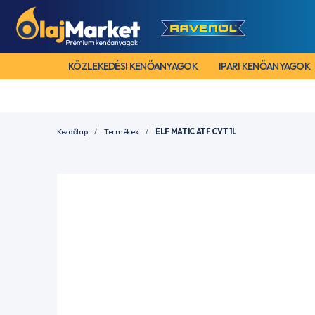
KÖZLEKEDÉSI KENŐANYAGOK
IPARI KENŐANYAGOK
Kezdőlap
Termékek
ELF MATIC ATF CVT 1L