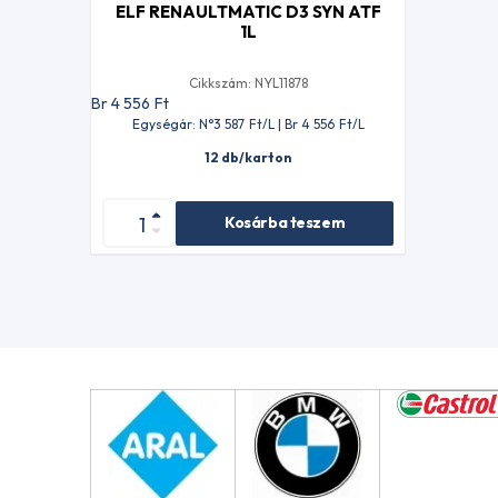
ELF RENAULTMATIC D3 SYN ATF
1L
Cikkszám: NYL11878
Br 4 556
Ft
Egységár: N°3 587
Ft
/L | Br 4 556
Ft
/L
12 db/karton
Kosárba teszem