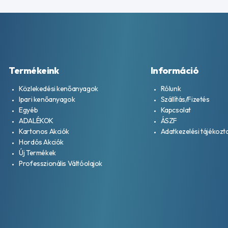
Termékeink
Információ
Közlekedési kenőanyagok
Rólunk
Ipari kenőanyagok
Szállítás/Fizetés
Egyéb
Kapcsolat
ADALÉKOK
ÁSZF
Kartonos Akciók
Adatkezelési tájékozt
Hordós Akciók
Új Termékek
Professzionális Váltóolajok