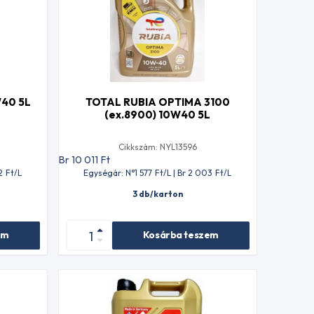
40 5L
TOTAL RUBIA OPTIMA 3100
(ex.8900) 10W40 5L
Cikkszám: NYL13596
Br 10 011
Ft
2
Ft
/L
Egységár: N°1 577
Ft
/L | Br 2 003
Ft
/L
3 db/karton
em
Kosárba teszem