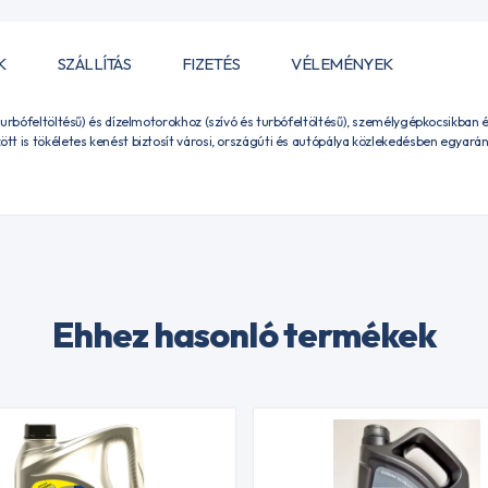
K
SZÁLLÍTÁS
FIZETÉS
VÉLEMÉNYEK
turbófeltöltésű) és dízelmotorokhoz (szívó és turbófeltöltésű), személygépkocsikba
t is tökéletes kenést biztosít városi, országúti és autópálya közlekedésben egyarán
Ehhez hasonló termékek