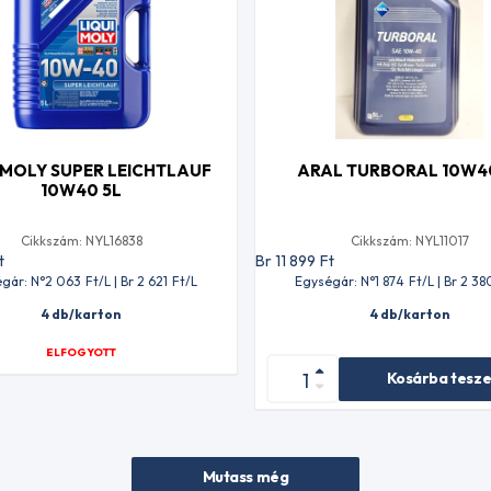
 MOLY SUPER LEICHTLAUF
ARAL TURBORAL 10W4
10W40 5L
Cikkszám: NYL16838
Cikkszám: NYL11017
t
Br 11 899
Ft
gár: N°2 063
Ft
/L | Br 2 621
Ft
/L
Egységár: N°1 874
Ft
/L | Br 2 38
4 db/karton
4 db/karton
ELFOGYOTT
Kosárba tesz
Mutass még