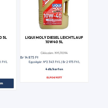
0 5L
LIQUI MOLY DIESEL LEICHTLAUF
10W40 5L
Cikkszám: NYL11094
Br 14 875
Ft
0
Ft
/L
Egységár: N°2 343
Ft
/L | Br 2 975
Ft
/L
4 db/karton
ELFOGYOTT
em