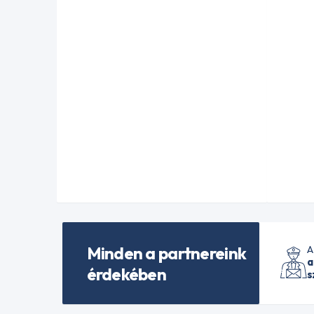
Minden a partnereink
A
a
érdekében
s