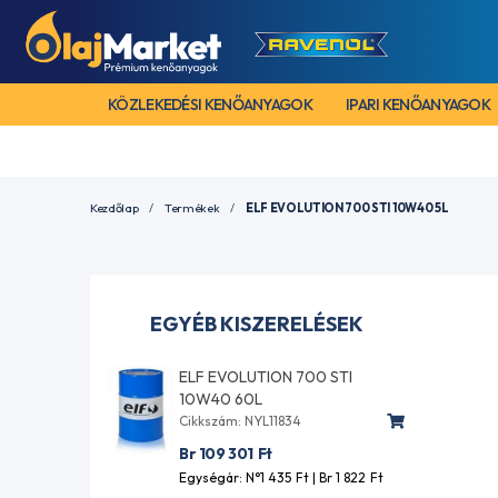
KÖZLEKEDÉSI KENŐANYAGOK
IPARI KENŐANYAGOK
Kezdőlap
Termékek
ELF EVOLUTION 700 STI 10W40 5L
EGYÉB KISZERELÉSEK
ELF EVOLUTION 700 STI
10W40 60L
Cikkszám: NYL11834
Br 109 301
Ft
Egységár: N°1 435
Ft
| Br 1 822
Ft