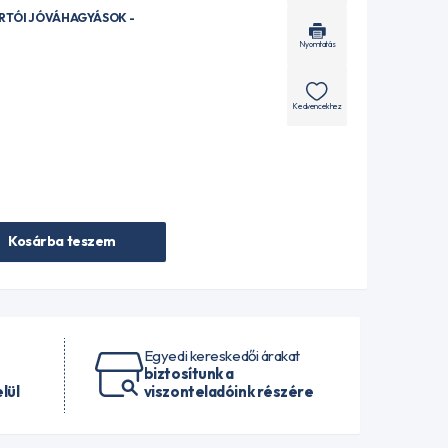
ÁRTÓI JÓVÁHAGYÁSOK -
Nyomtatás
Kedvencekhez
Kosárba teszem
Egyedi kereskedői árakat
biztosítunk a
lül
viszonteladóink részére