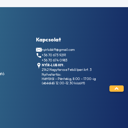
Kapcsolat
nyirlubkft@gmail.com
+36 70 673 9291
+36 70 674 0983
NYÍR-LUB Kft.
2142 Nagytarcsa Felső Ipari krt. 3
ató
Nyitvatartás:
Hétfőtől – Péntekig, 8.00 – 17.00-ig
(ebédidő 12.00-12.30 között)