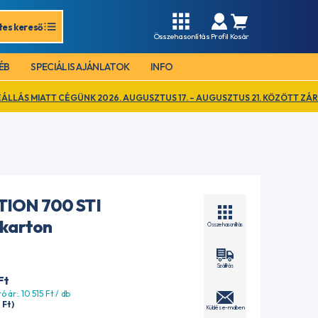
tes kereső
Összehasonlítás
Profil
Kosár
ÉB
SPECIÁLIS AJÁNLATOK
INFO
ÉGÜNK 2026. AUGUSZTUS 17. – AUGUSZTUS 21. KÖZÖTT ZÁRVA TART. EZ 
TION 700 STI
 karton
Összehasonlítás
Szállítás
Ft
ó ár:. 10 515
Ft
/ db
Ft
)
Küldés e-mailben