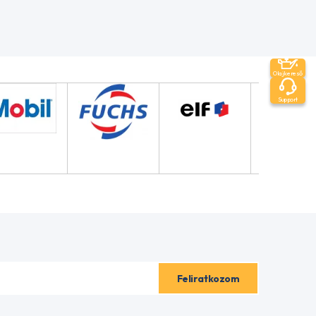
Olajkereső
Support