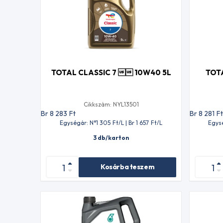
TOTAL CLASSIC 7  10W40 5L
TOT
Cikkszám: NYL13501
Br 8 283
Ft
Br 8 281
F
Egységár: N°1 305
Ft
/L | Br 1 657
Ft
/L
Egys
3 db/karton
Kosárba teszem