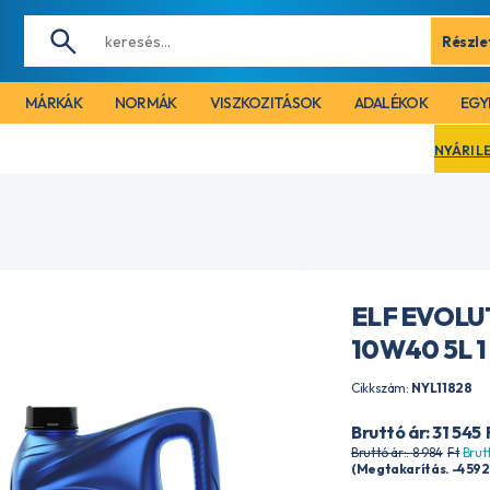
Részle
MÁRKÁK
NORMÁK
VISZKOZITÁSOK
ADALÉKOK
EGY
NYÁRI LEÁLLÁS MIATT C
ELF EVOLU
10W40 5L 1
Cikkszám:
NYL11828
Bruttó ár: 31 545
Bruttó ár:. 8 984
Ft
Brutt
(Megtakarítás. -4 592