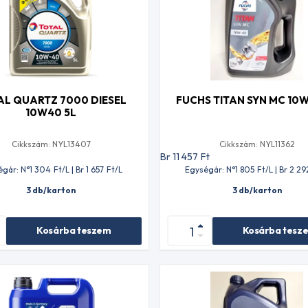
AL QUARTZ 7000 DIESEL
FUCHS TITAN SYN MC 10W
10W40 5L
Cikkszám: NYL13407
Cikkszám: NYL11362
t
Br 11 457
Ft
égár: N°1 304
Ft
/L | Br 1 657
Ft
/L
Egységár: N°1 805
Ft
/L | Br 2 29
3 db/karton
3 db/karton
Kosárba teszem
Kosárba tesz