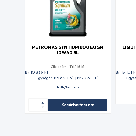
PETRONAS SYNTIUM 800 EU SN
LIQUI
10W40 5L
Cikkszám: NYL16863
Br 10 336
Ft
Br 13 101
F
Egységár: N°1 628
Ft
/L | Br 2 068
Ft
/L
Egysé
4 db/karton
Kosárba teszem