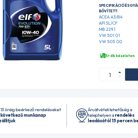
SPECIFIKÁCIÓ ÉS GY
BŐVÍTETT:
ACEA A3/B4
API SL/CF
MB 229.1
VW 501 01
VW 505 00
5+ db készleten
 13 óráig beérkező rendeléseket
Áruátvételi lehetőség a
 következő munkanap
telephelyen a
rendelés
zállítjuk
leadásától 15 percen be