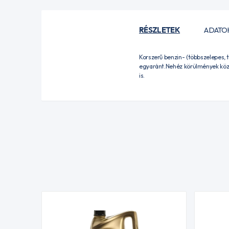
RÉSZLETEK
ADATO
Korszerű benzin- (többszelepes, 
egyaránt.Nehéz körülmények közöt
is.