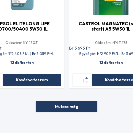
PSOL ELITE LONG LIFE
CASTROL MAGNATEC (s
0700/50400 5W30 1L
start) A5 5W30 1L
Cikkszám: NYL13031
Cikkszám: NYL11478
t
Br 3 695
Ft
gár: N°2 408
Ft
/L | Br 3 059
Ft
/L
Egységár: N°2 909
Ft
/L | Br 3 6
12 db/karton
12 db/karton
Kosárba teszem
Kosárba tesz
Mutass még