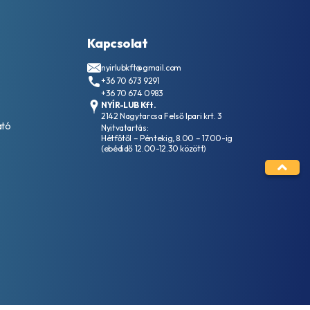
Kapcsolat
nyirlubkft@gmail.com
+36 70 673 9291
+36 70 674 0983
NYÍR-LUB Kft.
2142 Nagytarcsa Felső Ipari krt. 3
ató
Nyitvatartás:
Hétfőtől – Péntekig, 8.00 – 17.00-ig
(ebédidő 12.00-12.30 között)