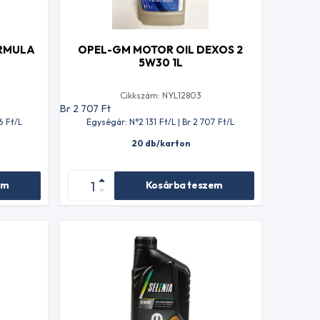
ORMULA
OPEL-GM MOTOR OIL DEXOS 2
5W30 1L
Cikkszám: NYL12803
Br 2 707
Ft
6
Ft
/L
Egységár: N°2 131
Ft
/L | Br 2 707
Ft
/L
20 db/karton
em
Kosárba teszem