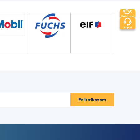
Olajkereső
Support