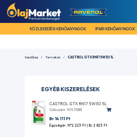
KÖZLEKEDÉSI KENŐANYAGOK
IPARI KENŐANYAGOK
Kezdőlap
Termékek
CASTROL GTX RN17 5W30 1L
EGYÉB KISZERELÉSEK
CASTROL GTX RN17 5W30 5L
Cikkszám: NYL11585
Br 14 111
Ft
Egységár: N°2 223
Ft
| Br 2 823
Ft