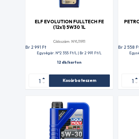
ELF EVOLUTION FULLTECH FE
PETRO
(12x1) 5W30 1L
Cikkszám: NYL11911
Br 2 991
Ft
Br 2 558
F
Egységár: N°2 355
Ft
/L | Br 2 991
Ft
/L
Egysé
12 db/karton
Kosárba teszem