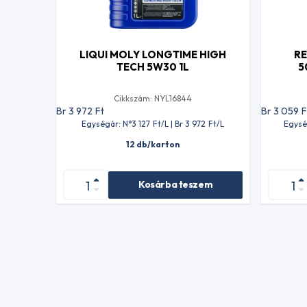
LIQUI MOLY LONGTIME HIGH
RE
TECH 5W30 1L
5
Cikkszám: NYL16844
Br 3 972
Ft
Br 3 059
F
Egységár: N°3 127
Ft
/L | Br 3 972
Ft
/L
Egysé
12 db/karton
Kosárba teszem