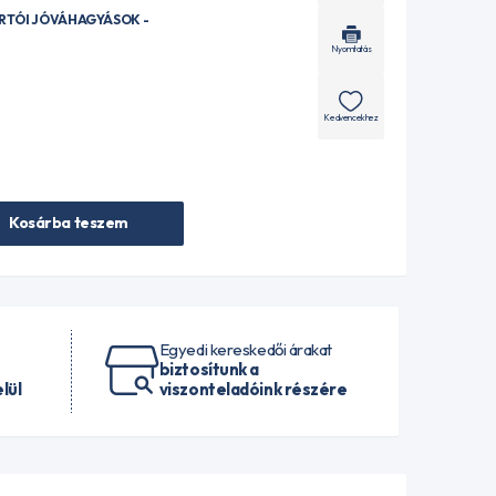
ÁRTÓI JÓVÁHAGYÁSOK -
Nyomtatás
Kedvencekhez
Kosárba teszem
Egyedi kereskedői árakat
biztosítunk a
lül
viszonteladóink részére