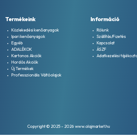
Termékeink
Információ
Közlekedési kenőanyagok
Rólunk
Ipari kenőanyagok
Szállítás/Fizetés
Egyéb
Kapcsolat
ADALÉKOK
ÁSZF
Kartonos Akciók
Adatkezelési tájékozt
Hordós Akciók
Új Termékek
Professzionális Váltóolajok
Copyright © 2025 - 2026 www.olajmarket.hu