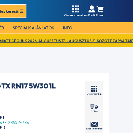
tes kereső
Összehasonlítás
Profil
Kosár
ÉB
SPECIÁLIS AJÁNLATOK
INFO
2026. AUGUSZTUS 17. – AUGUSZTUS 21. KÖZÖTT ZÁRVA TART. EZ IDŐ AL
TX RN17 5W30 1L
Összehasonlítás
Szállítás
Ft
ó ár:. 2 980
Ft
/ db
Ft
)
Küldés e-mailben