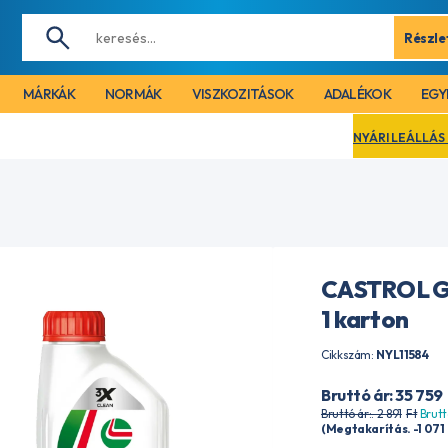
Részle
MÁRKÁK
NORMÁK
VISZKOZITÁSOK
ADALÉKOK
EGY
NYÁRI LEÁLLÁS MIATT CÉGÜNK 
CASTROL G
1 karton
Cikkszám:
NYL11584
Bruttó ár: 35 759
Bruttó ár:. 2 891
Ft
Brutt
(Megtakarítás. -1 071