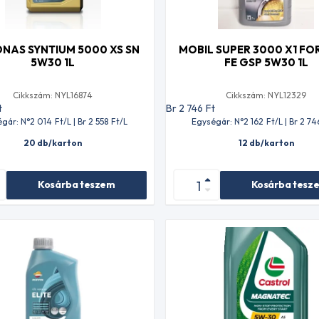
NAS SYNTIUM 5000 XS SN
MOBIL SUPER 3000 X1 F
5W30 1L
FE GSP 5W30 1L
Cikkszám: NYL16874
Cikkszám: NYL12329
t
Br 2 746
Ft
gár: N°2 014
Ft
/L | Br 2 558
Ft
/L
Egységár: N°2 162
Ft
/L | Br 2 74
20 db/karton
12 db/karton
Kosárba teszem
Kosárba tesz