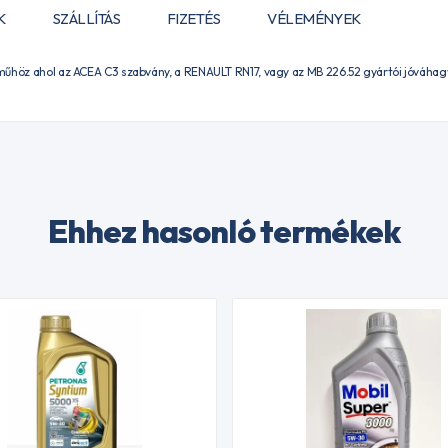
K
SZÁLLÍTÁS
FIZETÉS
VÉLEMÉNYEK
űhöz ahol az ACEA C3 szabvány, a RENAULT RN17, vagy az MB 226.52 gyártói jóváhagy
Ehhez hasonló termékek