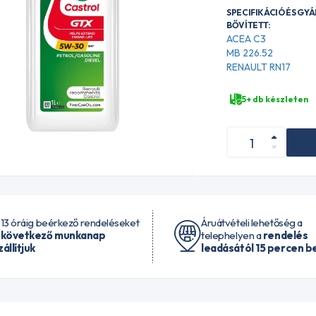
SPECIFIKÁCIÓ ÉS GY
BŐVÍTETT:
ACEA C3
MB 226.52
RENAULT RN17
5+ db készleten
 13 óráig beérkező rendeléseket
Áruátvételi lehetőség a
 következő munkanap
telephelyen a
rendelés
zállítjuk
leadásától 15 percen be