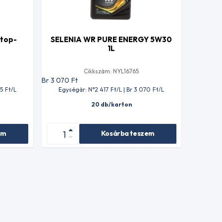
top-
SELENIA WR PURE ENERGY 5W30
1L
Cikkszám: NYL16765
Br 3 070
Ft
95
Ft
/L
Egységár: N°2 417
Ft
/L | Br 3 070
Ft
/L
20 db/karton
em
Kosárba teszem