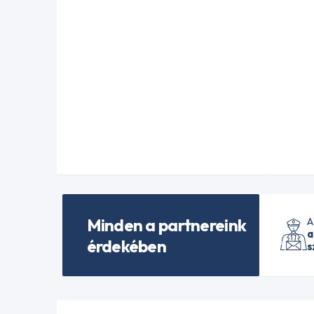
Minden a partnereink
A
a
érdekében
s